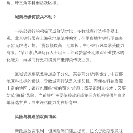
角、珠三角等科创活跃区域。
城商行缘何按兵不动？
与头部银行的积极形成鲜明对比，多数城商行选择作壁上
观。北京银行虽在上海落地单笔并购贷，但更多地方银行明确表
示暂无跟进计划。"贷款额度高、期限长，中小银行风险承受能力
有限。"某江浙沪城商行人士坦言，并购贷需长期跟踪企业技术转
化能力，而城商行更习惯房产抵押类传统业务。
区域资源禀赋差异加剧了分化。某券商分析师指出，中西部
地区科技标的稀缺，导致城商行缺乏入场契机。即便在科创资源
丰富的地区，银行也面临"标的甄选"难题：既要识别真技术，又要
防范"骗贷"风险。当前银行主要依赖政府或第三方机构提供的白名
单筛选客户，自主评估能力尚在培育中。
风险与机遇的双向博弈
新政虽放宽限制，但风险阀门随之提高。拉长贷款期限意味