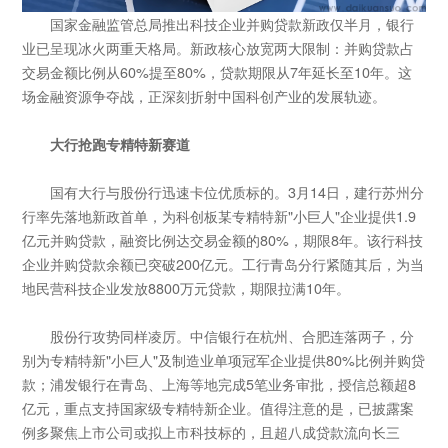
国家金融监管总局推出科技企业并购贷款新政仅半月，银行
业已呈现冰火两重天格局。新政核心放宽两大限制：并购贷款占
交易金额比例从60%提至80%，贷款期限从7年延长至10年。这
场金融资源争夺战，正深刻折射中国科创产业的发展轨迹。
大行抢跑专精特新赛道
国有大行与股份行迅速卡位优质标的。3月14日，建行苏州分
行率先落地新政首单，为科创板某专精特新"小巨人"企业提供1.9
亿元并购贷款，融资比例达交易金额的80%，期限8年。该行科技
企业并购贷款余额已突破200亿元。工行青岛分行紧随其后，为当
地民营科技企业发放8800万元贷款，期限拉满10年。
股份行攻势同样凌厉。中信银行在杭州、合肥连落两子，分
别为专精特新"小巨人"及制造业单项冠军企业提供80%比例并购贷
款；浦发银行在青岛、上海等地完成5笔业务审批，授信总额超8
亿元，重点支持国家级专精特新企业。值得注意的是，已披露案
例多聚焦上市公司或拟上市科技标的，且超八成贷款流向长三