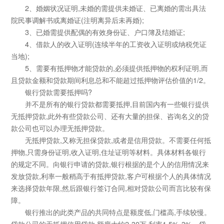
2、婚姻状况证明,未婚的需提供未婚证、已离婚的需出具法
院民事调解书或离婚证(注明离异后未再婚);
3、已婚需提供配偶的有效身份证、户口簿及结婚证;
4、借款人的收入证明(连续半年的工资收入证明或纳税凭证
当地);
5、需要有抵押物才能贷款的,必须提供抵押物的权利证明,而
且贷款金额和贷款期间利息总和不能超过抵押物评估价值的1/2。
银行贷款需要抵押吗?
并不是所有的银行贷款都需要抵押,目前国内有一些银行提供
无抵押贷款,此外有些贷款公司、还有大量的担保、咨询名义的贷
款公司也可以办理无抵押贷款。
无抵押贷款,又称无担保贷款,或者是信用贷款。不需要任何抵
押物,只需身份证明,收入证明,住址证明等材料。具体材料各银行
的规定不同。向银行申请的贷款,银行根据的是个人的信用情况来
发放贷款,利率一般稍高于有抵押贷款,客户可根据个人的具体情况
来选择贷款年限,然后跟银行签订合同,相对贷款公司而言比较有保
障。
银行推出的此类产品的共同特点是额度低,门槛高,手续较慢。
贷款公司的无抵押信用贷款,额度大约2-30万,利率1.5%-3%。贷