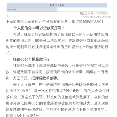
下面简单给大家介绍几个分值案例分享，希望能帮助到大家！
个人征信分80可以贷款买房吗？
可以。征信分指评级机构为了量化借款人的个人信用情况而
创立的信用工具，80分可以贷款买房。贷款是银行或其他金融机
构按一定利率和必须归还等条件出借货币资金的一种信用活动形
式。
征信65分可以贷款吗？
征信65分基本上就是最基础的分数，根据银行的规定可以贷
款，但是数额不会很高。按照信用卡的标准衡量，额度在一万元
到一万五千元。
抵押贷款单独聊。
每个人（白户）在征信系统里面的评分基础值是65分，这是
你正常的“血量”，每一次的征信查询都会“-5分”，有的人会说可以
减13次！真这么干的话，那么你的征信也就算是废了。当你的信
用评分越低距离60分的限度越远你被拒的可能性越大。查询次数
越多越是伤害征信信息。当然这个扣分系统也不是不能恢复的，
周期是6个月恢复5分。