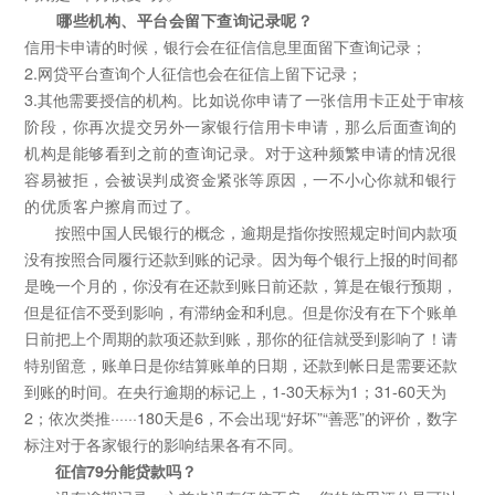
哪些机构、平台会留下查询记录呢？
信用卡申请的时候，银行会在征信信息里面留下查询记录；
2.网贷平台查询个人征信也会在征信上留下记录；
3.其他需要授信的机构。
比如说你申请了一张信用卡正处于审核
阶段，你再次提交另外一家银行信用卡申请，那么后面查询的
机构是能够看到之前的查询记录。
对于这种频繁申请的情况很
容易被拒，会被误判成资金紧张等原因，一不小心你就和银行
的优质客户擦肩而过了。
按照中国人民银行的概念，逾期是指你按照规定时间内款项
没有按照合同履行还款到账的记录。因为每个银行上报的时间都
是晚一个月的，你没有在还款到账日前还款，算是在银行预期，
但是征信不受到影响，有滞纳金和利息。但是你没有在下个账单
日前把上个周期的款项还款到账，那你的征信就受到影响了！请
特别留意，账单日是你结算账单的日期，还款到帐日是需要还款
到账的时间。在央行逾期的标记上，1-30天标为1；31-60天为
2；依次类推······180天是6，不会出现“好坏”“善恶”的评价，数字
标注对于各家银行的影响结果各有不同。
征信79分能贷款吗？